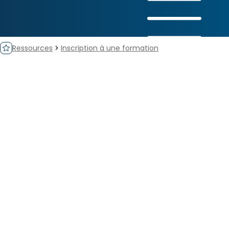
Saut au contenu principal
Ressources
Inscription à une formation
chevron_right